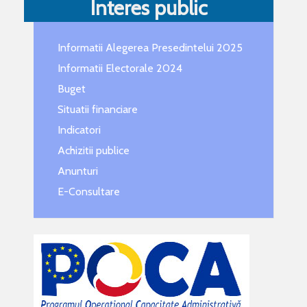
Interes public
Informatii Alegerea Presedintelui 2025
Informatii Electorale 2024
Buget
Situatii financiare
Indicatori
Achizitii publice
Anunturi
E-Consultare