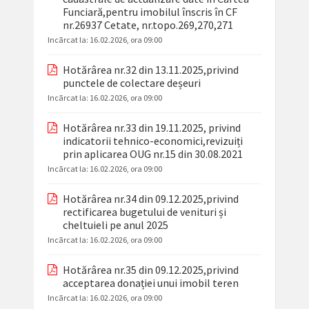
Funciară,pentru imobilul înscris în CF
nr.26937 Cetate, nr.topo.269,270,271
Incãrcat la:
16.02.2026, ora 09:00
Hotărârea nr.32 din 13.11.2025,privind
punctele de colectare deșeuri
Incãrcat la:
16.02.2026, ora 09:00
Hotărârea nr.33 din 19.11.2025, privind
indicatorii tehnico-economici,revizuiți
prin aplicarea OUG nr.15 din 30.08.2021
Incãrcat la:
16.02.2026, ora 09:00
Hotărârea nr.34 din 09.12.2025,privind
rectificarea bugetului de venituri și
cheltuieli pe anul 2025
Incãrcat la:
16.02.2026, ora 09:00
Hotărârea nr.35 din 09.12.2025,privind
acceptarea donației unui imobil teren
Incãrcat la:
16.02.2026, ora 09:00