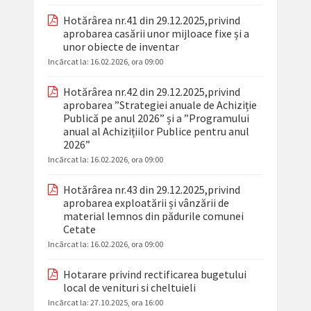
Hotărârea nr.41 din 29.12.2025,privind
aprobarea casării unor mijloace fixe și a
unor obiecte de inventar
Incãrcat la:
16.02.2026, ora 09:00
Hotărârea nr.42 din 29.12.2025,privind
aprobarea ”Strategiei anuale de Achiziție
Publică pe anul 2026” și a ”Programului
anual al Achizițiilor Publice pentru anul
2026”
Incãrcat la:
16.02.2026, ora 09:00
Hotărârea nr.43 din 29.12.2025,privind
aprobarea exploatării și vânzării de
material lemnos din pădurile comunei
Cetate
Incãrcat la:
16.02.2026, ora 09:00
Hotarare privind rectificarea bugetului
local de venituri si cheltuieli
Incãrcat la:
27.10.2025, ora 16:00