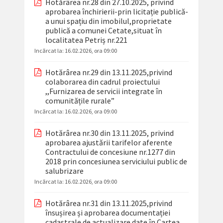
Hotărârea nr.28 din 27.10.2025, privind
aprobarea închirierii-prin licitație publică-
a unui spațiu din imobilul,proprietate
publică a comunei Cetate,situat în
localitatea Petriș nr.221
Incãrcat la:
16.02.2026, ora 09:00
Hotărârea nr.29 din 13.11.2025,privind
colaborarea din cadrul proiectului
,,Furnizarea de servicii integrate în
comunitățile rurale”
Incãrcat la:
16.02.2026, ora 09:00
Hotărârea nr.30 din 13.11.2025, privind
aprobarea ajustării tarifelor aferente
Contractului de concesiune nr.1277 din
2018 prin concesiunea serviciului public de
salubrizare
Incãrcat la:
16.02.2026, ora 09:00
Hotărârea nr.31 din 13.11.2025,privind
însușirea și aprobarea documentației
cadastrale de actualizare date în Cartea