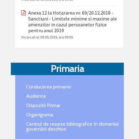
Anexa 12 la Hotararea nr. 69/20.12.2018 -
Sanctiuni - Limitele minime si maxime ale
amenzilor in cazul persoanelor fizice
pentru anul 2019
Incarcat la:
09.05.2019, ora 09:05
Primaria
Conducerea primariei
Audiente
Dispozitii Primar
Organigrama
Centrul de resurse bibliografice în domeniul
guvernării deschise