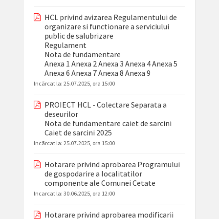
HCL privind avizarea Regulamentului de
organizare si functionare a serviciului
public de salubrizare
Regulament
Nota de fundamentare
Anexa 1
Anexa 2
Anexa 3
Anexa 4
Anexa 5
Anexa 6
Anexa 7
Anexa 8
Anexa 9
Incãrcat la:
25.07.2025, ora 15:00
PROIECT HCL - Colectare Separata a
deseurilor
Nota de fundamentare caiet de sarcini
Caiet de sarcini 2025
Incãrcat la:
25.07.2025, ora 15:00
Hotarare privind aprobarea Programului
de gospodarire a localitatilor
componente ale Comunei Cetate
Incarcat la:
30.06.2025, ora 12:00
Hotarare privind aprobarea modificarii