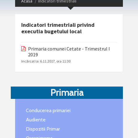
Acasa
Indicatori trimestriali
Indicatori trimestriali privind
executia bugetului local
Primaria comunei Cetate - Trimestrul I
2019
Incãrcat la:
6.11.2017, ora 11:30
Primaria
Conducerea primariei
Audiente
Dispozitii Primar