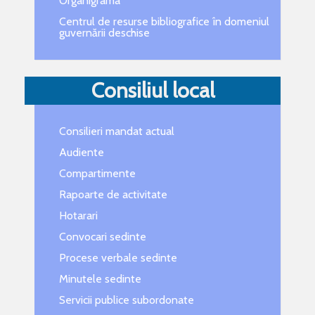
Organigrama
Centrul de resurse bibliografice în domeniul
guvernării deschise
Consiliul local
Consilieri mandat actual
Audiente
Compartimente
Rapoarte de activitate
Hotarari
Convocari sedinte
Procese verbale sedinte
Minutele sedinte
Servicii publice subordonate