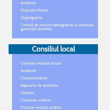
Audiente
Dispozitii Primar
Organigrama
Centrul de resurse bibliografice în domeniul
guvernării deschise
Consiliul local
Consilieri mandat actual
Audiente
Compartimente
Rapoarte de activitate
Hotarari
Convocari sedinte
Procese verbale sedinte