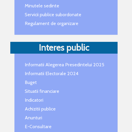
Minutele sedinte
Servicii publice subordonate
Regulament de organizare
Interes public
Informatii Alegerea Presedintelui 2025
Informatii Electorale 2024
Buget
Situatii financiare
Indicatori
Achizitii publice
Anunturi
E-Consultare