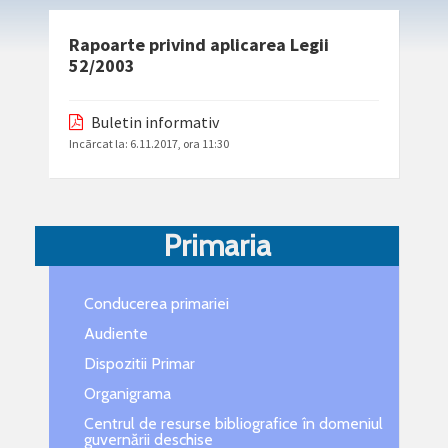
Rapoarte privind aplicarea Legii
52/2003
Buletin informativ
Incãrcat la:
6.11.2017, ora 11:30
Primaria
Conducerea primariei
Audiente
Dispozitii Primar
Organigrama
Centrul de resurse bibliografice în domeniul
guvernării deschise