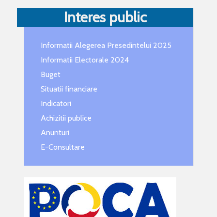
Interes public
Informatii Alegerea Presedintelui 2025
Informatii Electorale 2024
Buget
Situatii financiare
Indicatori
Achizitii publice
Anunturi
E-Consultare