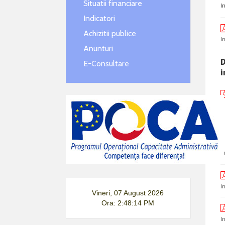
Situatii financiare
I
Indicatori
Achizitii publice
I
Anunturi
D
E-Consultare
I
I
Vineri, 07 August 2026
Ora: 2:48:15 PM
I