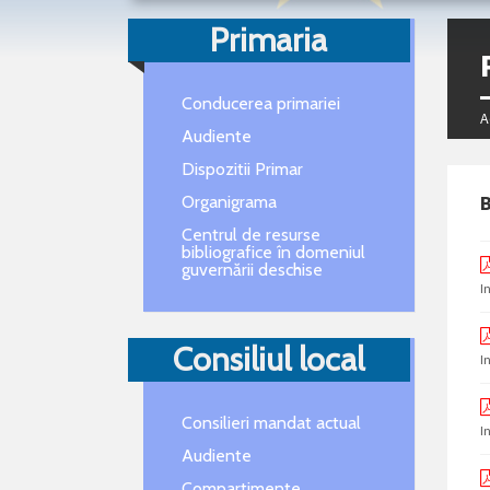
Primaria
Conducerea primariei
A
Audiente
Dispozitii Primar
B
Organigrama
Centrul de resurse
bibliografice în domeniul
guvernării deschise
I
Consiliul local
I
Consilieri mandat actual
I
Audiente
Compartimente