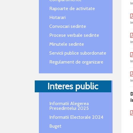
I
Rapoarte de activitate
Hotarari
I
Convocari sedinte
Procese verbale sedinte
I
Minutele sedinte
Servicii publice subordonate
I
Regulament de organizare
I
Interes public
D
Informatii Alegerea
Presedintelui 2025
Informatii Electorale 2024
Buget