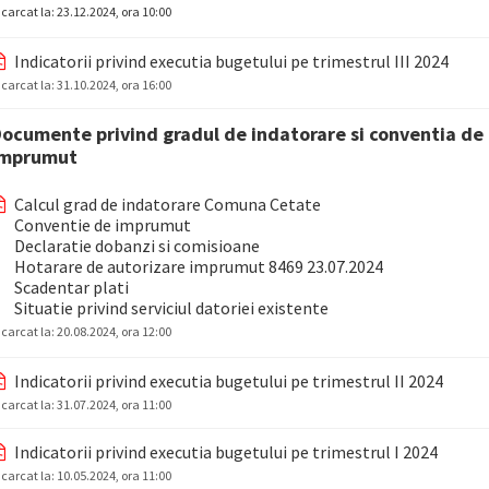
ncarcat la:
23.12.2024, ora 10:00
Indicatorii privind executia bugetului pe trimestrul III 2024
ncarcat la:
31.10.2024, ora 16:00
ocumente privind gradul de indatorare si conventia de
imprumut
Calcul grad de indatorare Comuna Cetate
Conventie de imprumut
Declaratie dobanzi si comisioane
Hotarare de autorizare imprumut 8469 23.07.2024
Scadentar plati
Situatie privind serviciul datoriei existente
ncarcat la:
20.08.2024, ora 12:00
Indicatorii privind executia bugetului pe trimestrul II 2024
ncarcat la:
31.07.2024, ora 11:00
Indicatorii privind executia bugetului pe trimestrul I 2024
ncarcat la:
10.05.2024, ora 11:00